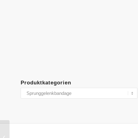
Produktkategorien
Wadenstütze –
Bandage für bessere