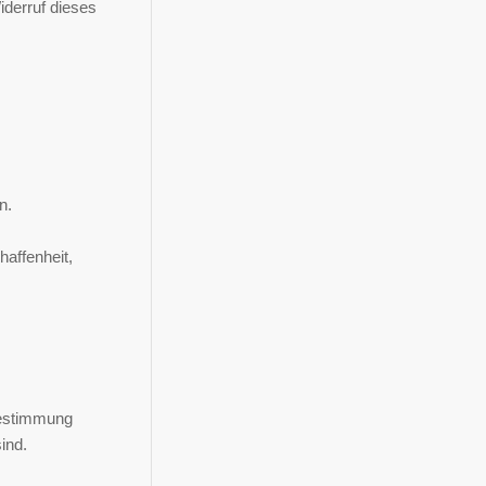
iderruf dieses
n.
affenheit,
 Bestimmung
ind.