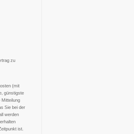
rtrag zu
kosten (mit
, günstigste
Mitteilung
s Sie bei der
all werden
erhalten
itpunkt ist.